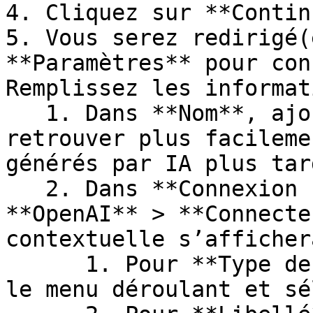
4. Cliquez sur **Contin
5. Vous serez redirigé(
**Paramètres** pour con
Remplissez les informat
   1. Dans **Nom**, ajoutez un nom descriptif pour 
retrouver plus facileme
générés par IA plus tard
   2. Dans **Connexion IA**, sélectionnez 
**OpenAI** > **Connecte
contextuelle s’afficher
      1. Pour **Type de connexion**, cliquez sur 
le menu déroulant et sé