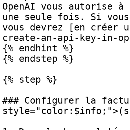
OpenAI vous autorise à 
une seule fois. Si vous
vous devrez [en créer u
create-an-api-key-in-op
{% endhint %}

{% endstep %}

{% step %}

### Configurer la factu
style="color:$info;">(s