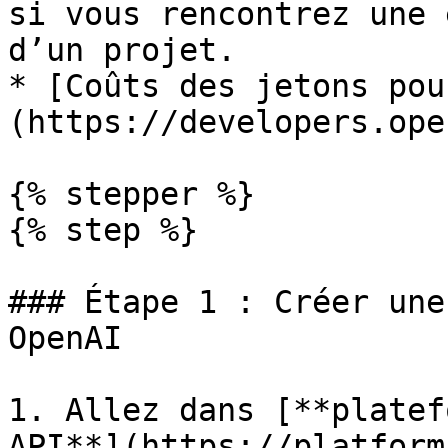
si vous rencontrez une 
d’un projet.

* [Coûts des jetons pou
(https://developers.ope
{% stepper %}

{% step %}

### Étape 1 : Créer une
OpenAI

1. Allez dans [**platef
API**](https://platform