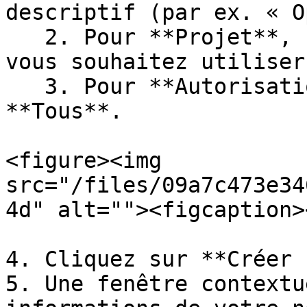
descriptif (par ex. « O
   2. Pour **Projet**, sélectionnez le projet que 
vous souhaitez utiliser.
   3. Pour **Autorisations**, définissez sur 
**Tous**.

<figure><img 
src="/files/09a7c473e34
4d" alt=""><figcaption>
4. Cliquez sur **Créer 
5. Une fenêtre contextu