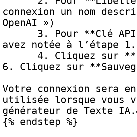
      2. Pour **Libellé**, donnez à votre 
connexion un nom descri
OpenAI »)

      3. Pour **Clé API**, collez la clé que vous 
avez notée à l’étape 1.

      4. Cliquez sur **Connecter avec OpenAI**.

6. Cliquez sur **Sauveg
Votre connexion sera en
utilisée lorsque vous v
générateur de Texte IA.
{% endstep %}
