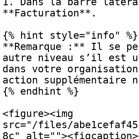
1. Dans la barre latéra
**Facturation**.

{% hint style="info" %}

**Remarque :** Il se pe
autre niveau s’il est u
dans votre organisation
action supplémentaire n
{% endhint %}

<figure><img 
src="/files/abe1cefaf45
8c" alt=""><figcaption>