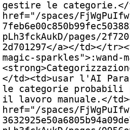
gestire le categorie.</
href="/spaces/FjWgPuIfw
7feb6e00c850b99fec50388
pLh3fckAukD/pages/2f720
2d701297</a></td></tr><
magic-sparkles">:wand-m
<strong>Categorizzazion
</td><td>usar l'AI Para
le categorie probabili 
il lavoro manuale.</td>
href="/spaces/FjWgPuIfw
3632925e50a6805b94a09de