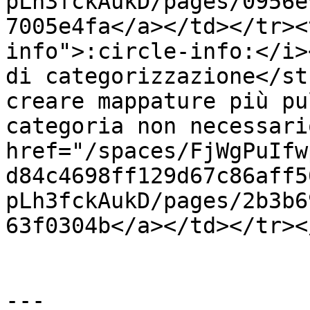
pLh3fckAukD/pages/0956e
7005e4fa</a></td></tr><
info">:circle-info:</i>
di categorizzazione</st
creare mappature più pu
categoria non necessari
href="/spaces/FjWgPuIfw
d84c4698ff129d67c86aff5
pLh3fckAukD/pages/2b3b6
63f0304b</a></td></tr><
---
