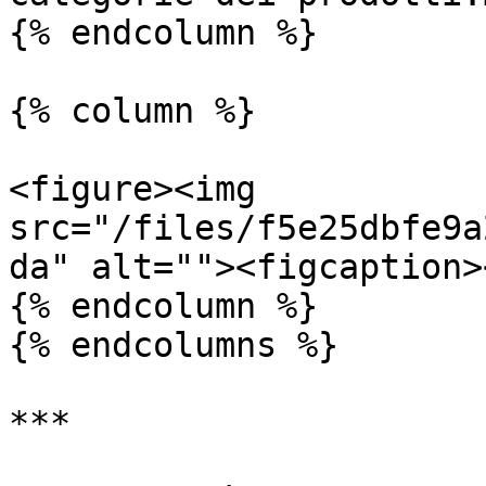
{% endcolumn %}

{% column %}

<figure><img 
src="/files/f5e25dbfe9a
da" alt=""><figcaption>
{% endcolumn %}

{% endcolumns %}

***
