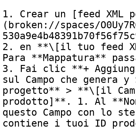
1. Crear un [feed XML p
(broken://spaces/O0Uy7R
530a9e4b48391b70f56f75c
2. en **\[il tuo feed X
Para **Mappatura** pass
3. Fai clic **+ Aggiung
sul Campo che genera y 
progetto** > **\[il Cam
prodotto]**. 1. Al **No
questo Campo con lo ste
contiene i tuoi ID prod