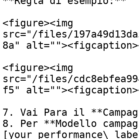
**Regla di esempio:**

<figure><img 
src="/files/197a49d13da
8a" alt=""><figcaption>
<figure><img 
src="/files/cdc8ebfea99
f5" alt=""><figcaption>
7. Vai Para il **Campag
8. Per **Modello campag
[your performance\_labe