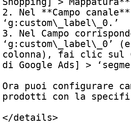
Shopping] > Mappatura**.
2. Nel **Campo canale**
‘g:custom\_label\_0.’

3. Nel Campo corrispond
‘g:custom\_label\_0’ (e
colonna), fai clic sul 
di Google Ads] > ‘segme
Ora puoi configurare ca
prodotti con la specifi
</details>
