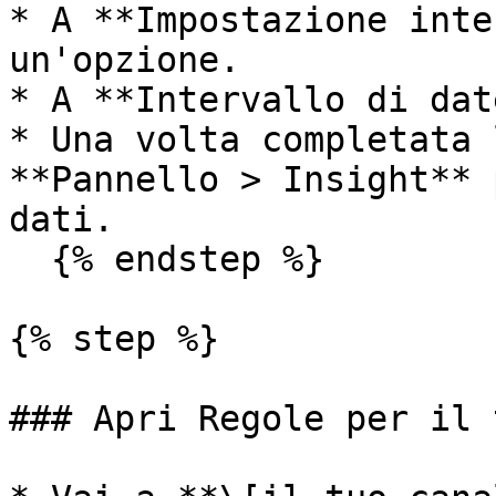
* A **Impostazione inte
un'opzione.

* A **Intervallo di dat
* Una volta completata 
**Pannello > Insight** 
dati.

  {% endstep %}

{% step %}

### Apri Regole per il 