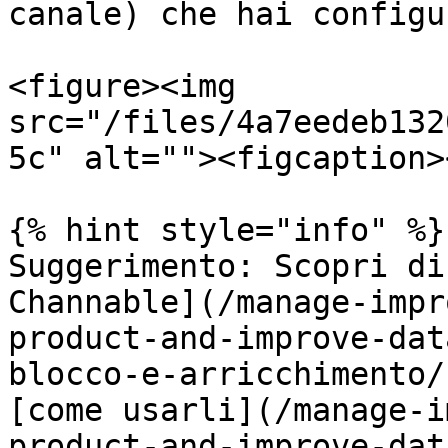
canale) che hai configu
<figure><img 
src="/files/4a7eedeb132
5c" alt=""><figcaption>
{% hint style="info" %}

Suggerimento: Scopri di
Channable](/manage-impr
product-and-improve-dat
blocco-e-arricchimento/
[come usarli](/manage-i
product-and-improve-dat