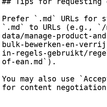
## Tips for requesting 
Prefer `.md` URLs for s
`.md` to URLs (e.g., `/
data/manage-product-and
bulk-bewerken-en-verrij
in-regels-gebruikt/rege
of-ean.md`).

You may also use `Accep