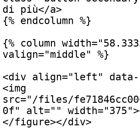
di più</a>

{% endcolumn %}

{% column width="58.333
valign="middle" %}

<div align="left" data-
<img 
src="/files/fe71846cc00
0f" alt="" width="375">
</figure></div>
