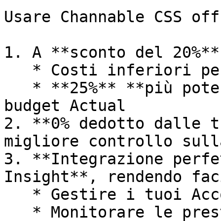
Usare Channable CSS off
1. A **sconto del 20%**
   * Costi inferiori per lo stesso CPC, o

   * **25%** **più potere di offerta** con il tuo 
budget Actual

2. **0% dedotto dalle t
migliore controllo sull
3. **Integrazione perfe
Insight**, rendendo faci
   * Gestire i tuoi Account

   * Monitorare le prestazioni a livello di 