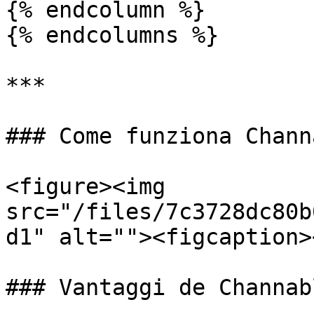
{% endcolumn %}

{% endcolumns %}

***

### Come funziona Chann
<figure><img 
src="/files/7c3728dc80b
d1" alt=""><figcaption>
### Vantaggi de Channab