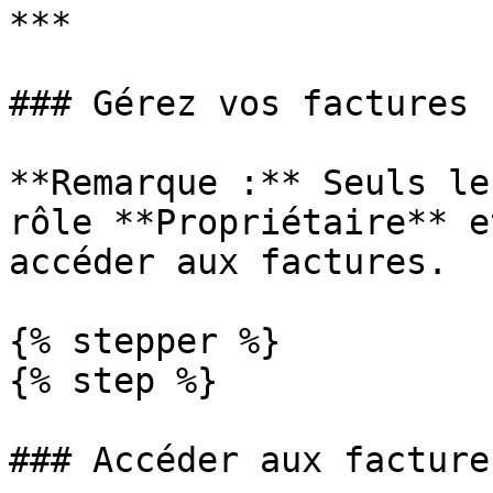
***

### Gérez vos factures

**Remarque :** Seuls le
rôle **Propriétaire** e
accéder aux factures.

{% stepper %}

{% step %}

### Accéder aux factures