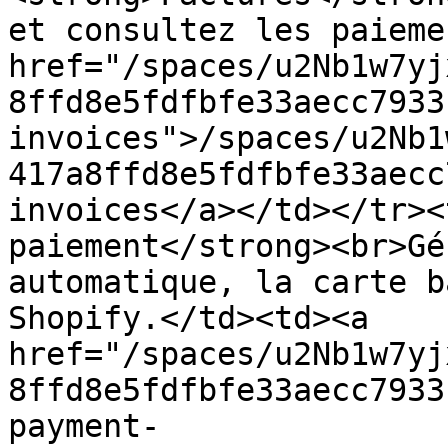
et consultez les paieme
href="/spaces/u2Nb1w7yj
8ffd8e5fdfbfe33aecc7933
invoices">/spaces/u2Nb1
417a8ffd8e5fdfbfe33aecc
invoices</a></td></tr><
paiement</strong><br>Gé
automatique, la carte b
Shopify.</td><td><a 
href="/spaces/u2Nb1w7yj
8ffd8e5fdfbfe33aecc7933
payment-