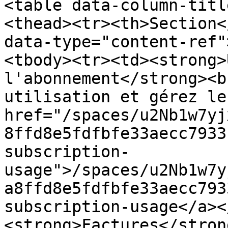
<table data-column-titl
<thead><tr><th>Section<
data-type="content-ref"
<tbody><tr><td><strong>
l'abonnement</strong><b
utilisation et gérez le
href="/spaces/u2Nb1w7yj
8ffd8e5fdfbfe33aecc7933
subscription-
usage">/spaces/u2Nb1w7y
a8ffd8e5fdfbfe33aecc793
subscription-usage</a><
<strong>Factures</stron