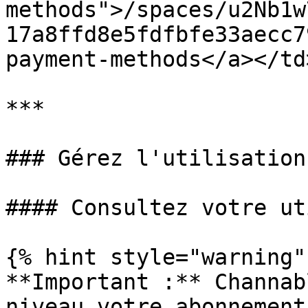
methods">/spaces/u2Nb1w
17a8ffd8e5fdfbfe33aecc7
payment-methods</a></td
***

### Gérez l'utilisation
#### Consultez votre ut
{% hint style="warning" 
**Important :** Channab
niveau votre abonnement