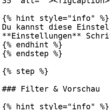
35" alt=""><figcaption>
{% hint style="info" %}

Du kannst diese Einstel
**Einstellungen** Schrit
{% endhint %}

{% endstep %}

{% step %}

### Filter & Vorschau

{% hint style="info" %}
