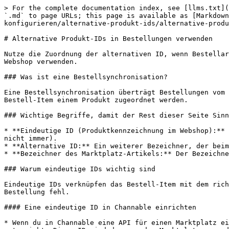
> For the complete documentation index, see [llms.txt](https://helpcenter.channable.com/llms.txt). Markdown versions of documentation pages are available by appending `.md` to page URLs; this page is available as [Markdown](https://helpcenter.channable.com/list-advertise/list-and-advertise-de/bestellungen/bestell-setup-konfigurieren/alternative-produkt-ids/alternative-produkt-ids-in-bestellungen-verwenden.md).

# Alternative Produkt-IDs in Bestellungen verwenden

Nutze die Zuordnung der alternativen ID, wenn Bestellartikel nicht zu Produkten passen. Das passiert meist dann, wenn Marktplätze einen anderen Bezeichner als dein Webshop verwenden.

### Was ist eine Bestellsynchronisation?

Eine Bestellsynchronisation überträgt Bestellungen vom Marktplatz in deine E-Commerce-Plattform. Damit Channable eine Bestellposition anlegen kann, muss jedes Bestell-Item einem Produkt zugeordnet werden.

### Wichtige Begriffe, damit der Rest dieser Seite Sinn ergibt

* **Eindeutige ID (Produktkennzeichnung im Webshop):** Der Bezeichner, den deine E-Commerce-Plattform verwendet, um ein Produkt zu referenzieren (oft eine SKU, aber nicht immer).
* **Alternative ID:** Ein weiterer Bezeichner, der beim selben Produkt gespeichert ist, zum Beispiel **EAN/GTIN** oder **MPN**.
* **Bezeichner des Marktplatz-Artikels:** Der Bezeichner, der in den Bestelldaten zurückkommt. Das ist oft `Seller SKU`.

### Warum eindeutige IDs wichtig sind

Eindeutige IDs verknüpfen das Bestell-Item mit dem richtigen Webshop-Produkt. Wenn die ID in der Bestellung in deinem Webshop nicht existiert, schlägt das Anlegen der Bestellung fehl.

#### Eine eindeutige ID in Channable einrichten

* Wenn du in Channable eine API für einen Marktplatz einrichtest, musst du im Schritt „Einstellungen“ der API-Setup den Feldnamen auswählen, der der eindeutigen ID entspricht. Diese ID wird dann an den Marktplatz gesendet und für den Produktabgleich verwendet.
* Wenn auf dem Marktplatz eine Bestellung eingeht, nutzt Channable genau diese eindeutige ID, um das Produkt in der Bestellung mit dem passenden Produkt in deiner E-Commerce-Plattform abzugleichen.

#### Probleme mit falschen oder fehlenden eindeutigen IDs

* Probleme entstehen, wenn deine Produkte ursprünglich nicht über Channable auf dem Marktplatz gelistet wurden oder wenn die eindeutige ID von der in deiner E-Commerce-Plattform verwendeten ID abweicht. In solchen Fällen kann Channable die Produkte in den Bestellungen nicht zuordnen.
* Diese Abweichung führt zu einem Fehler mit dem Hinweis, dass das Produkt nicht gefunden werden konnte, und verhindert so das Erstellen der Bestellung.

Genau hier hilft **Alternative ID-Zuordnung** weiter.

### So funktioniert die Zuordnung alternativer IDs

Wenn du deine Produkte in Channable importierst, verfolgen wir sowohl die primären Kennungen aus deiner Hauptimportquelle (deiner E-Commerce-Plattform) als auch häufig verwendete alternative Kennungen wie EAN-Codes und SKU-Codes.

Beim Verarbeiten einer Bestellung kann Channable:

1. die Kennung lesen, die in den Bestelldaten vom Marktplatz angekommen ist.
2. diesen Wert mit den erfassten alternativen IDs abgleichen (zum Beispiel EAN/GTIN).
3. Wenn genau ein Treffer gefunden wird, die Webshop-Bestellposition für das zugeordnete Produkt erstellen.

So kannst du Bestellungen ve