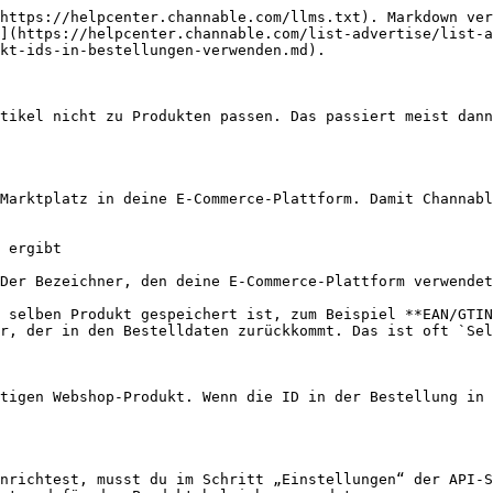
rarbeiten, auch wenn die Marktplatz-Kennungen von der Hauptkennung deines Webshops abweichen.

Channable unterstützt aktuell die folgenden E-Commerce-Plattformen und ihre entsprechenden Standard-Felder für Kennungen:

| Plattform          | Felder für Kennungen                     |
| ------------------ | ---------------------------------------- |
| BigCommerce        | `sku`, `GTIN`                            |
| CCVShop            | `sku_number`, `ean`, `ean_number`, `mpn` |
| Lightspeed Eseries | `sku`                                    |
| Lightspeed         | `sku`, `article_code`, `ean`             |
| Magento            | `sku`, `ean`                             |
| MijnWebWinkel      | `sku`, `uuid`                            |
| Prestashop         | `ean13`, `GTIN`, `reference`             |
| Shopify            | `sku`, `GTIN`                            |
| Shoptrader         | `sku`, `ean`                             |
| Shopware           | `ean`, `article_number`                  |
| Squarespace        | `sku`                                    |
| WooCommerce        | `sku`                                    |

Wenn du Kennungsfelder verwenden möchtest, die aktuell nicht unterstützt werden, wende dich einfach an unser [Support-Team](/get-started/get-started-space-de/support-kontaktieren.md). Wir prüfen deine Anfrage und berücksichtigen sie, wenn möglich, für zukünftige Updates.

{% hint style="info" %}
**Hinweis:** Wenn du einen zweiten Import hinzufügst (zum Beispiel eine CSV) und einen Kennungswert überschreibst, können Bestellungen fehlschlagen. Die Zuordnung alternativer IDs basiert auf den Kennungen, die aus deiner **Hauptimportquelle** beim Abgleichen von Bestellartikeln erfasst wurden.
{% endhint %}

### Wann du die Zuordnung alternativer IDs verwenden solltest

Die Zuordnung alternativer IDs ist in verschiedenen Szenarien besonders nützlich, um eine korrekte Bestellverarbeitung sicherzustellen. Typische Situationen, in denen diese Funktion hilfreich ist:

* Mehrere Kennungen im Einsatz
  * Szenario: Deine Produktlistings auf Marktplätzen verwenden eine Mischung aus EAN-Codes und SKU-Codes als Hauptkennung.
  * Vorteil: Die Zuordnung alternativer IDs hilft dabei, sicherzustellen, dass Bestellungen korrekt mit den entsprechenden Produkten in deiner E-Commerce-Plattform abgeglichen werden, unabhängig davon, welche Kennung der Marktplatz verwendet.
* Altsysteme mit anderen ID-Strukturen
  * Szenario: Deine E-Commerce-Plattform oder dein Bestellverwaltungssystem verwendet eine andere ID-Struktur als die, die der Marktplatz verlangt.
  * Vorteil: Mit der Zuordnung alternativer IDs kann Channable die Lücke zwischen verschiedenen ID-Systemen schließen und sicherstellen, dass Bestellungen den richtigen Produkten zugeordnet werden, ohne dass manuelle Eingriffe nötig sind.
* Beim Wechsel zwischen Systemen
  * Szenario: Du wechselst zu einer neuen E-Commerce-Plattform oder aktualisierst dein ID-System, und in dieser Zeit haben deine Produkte möglicherweise sowohl alte als auch neue Kennungen.
  * Vorteil: Die Zuordnung alternativer IDs ermöglicht es dir, den Betrieb nahtlos fortzusetzen, indem beide Kennungssätze erkannt werden und Störungen in der Bestellverarbeitung vermieden werden.

Bevor du die Funktion aktivierst, prüfe die erfasste ID-Zuordnung deines Projekts. Im nächsten Abschnitt erfährst du,